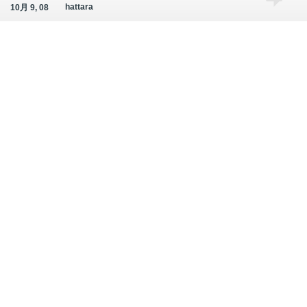
hattara
10月 9, 08