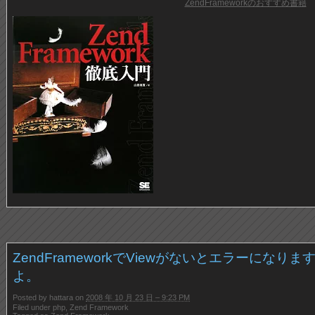
ZendFrameworkのおすすめ書籍
ZendFrameworkでViewがないとエラーになりま
よ。
Posted by
hattara
on
2008 年 10 月 23 日 – 9:23 PM
Filed under
php
,
Zend Framework