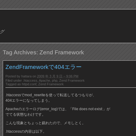
ログ
Tag Archives:
Zend Framework
ZendFrameworkで404エラー
Posted by
hattara
on
2009 年 3 月 9 日 – 9:06 PM
Filed under
.htaccess
,
Apache
,
php
,
Zend Framework
Tagged as
httpd.conf
,
Zend Framework
.htaccessでmod_rewriteを使って転送してるつもりが、
404エラーになってしまう。
Apacheのエラーログ(error_log)では、「File does not exist:」が
でてる状態なわけです。
こんな現象とちょっと戯れたので、メモしとく。
.htaccessの内容は以下。