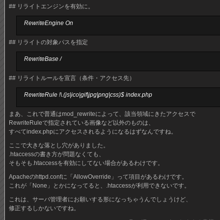
## リライトエンジンを有効に。
RewriteEngine On
## リライトの対象パスを指定
RewriteBase /
## リライトルールを宣言（条件・アクセス先）
RewriteRule !\.(js|ico|gif|jpg|png|css)$ index.php
まあ、これで普通はmod_rewriteによって、該当領域にきたアクセスで
RewriteRuleで指定されている画像など以外のものは、
すべてindex.phpにアクセスされるようになるはずなんですね。
ここで大きな落とし穴がありました。
.htaccessの書き方が問題なくても、
そもそも.htaccessを有効にしてない場合があるわけです。
Apacheのhttpd.confに「AllowOverride」って項目があるわけです。
これが「None」とかになってると、.htaccessが利用できないです。
これは、サーバ管理者にお願いする形になっちゃうんでしょうけど、
修正するしかないですね。