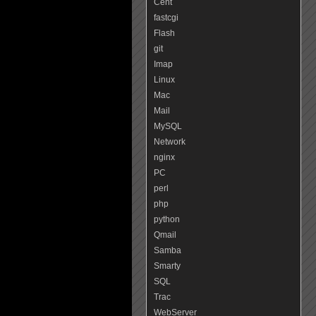
Cent
fastcgi
Flash
git
Imap
Linux
Mac
Mail
MySQL
Network
nginx
PC
perl
php
python
Qmail
Samba
Smarty
SQL
Trac
WebServer