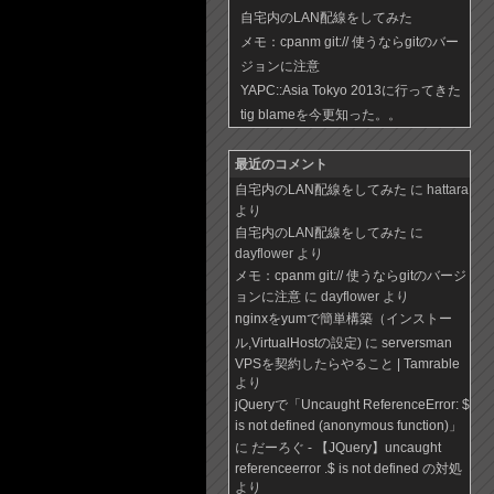
自宅内のLAN配線をしてみた
メモ：cpanm git:// 使うならgitのバー
ジョンに注意
YAPC::Asia Tokyo 2013に行ってきた
tig blameを今更知った。。
最近のコメント
自宅内のLAN配線をしてみた
に hattara
より
自宅内のLAN配線をしてみた
に
dayflower より
メモ：cpanm git:// 使うならgitのバージ
ョンに注意
に dayflower より
nginxをyumで簡単構築（インストー
ル,VirtualHostの設定)
に
serversman
VPSを契約したらやること | Tamrable
より
jQueryで「Uncaught ReferenceError: $
is not defined (anonymous function)」
に
だーろぐ - 【JQuery】uncaught
referenceerror .$ is not defined の対処
より