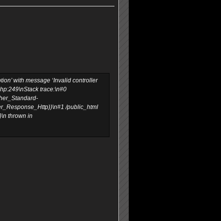
on’ with message ‘Invalid controller
.php:249\nStack trace:\n#0
cher_Standard-
er_Response_Http))\n#1 /public_html
\n thrown in