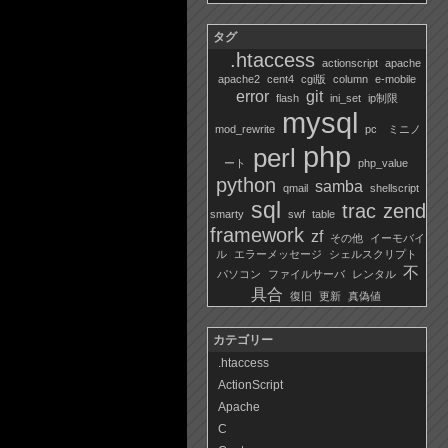
タグ
.htaccess
actionscript
apache
apache2
cent4
cgi版
column
e-mobile
error
git
flash
ini_set
ip制限
mysql
mod_rewrite
pc ミニノ
php
perl
ート
php_value
python
samba
qmail
shellscript
sql
trac
zend
smarty
swf
table
framework
zf
その他
イーモバイ
ル
エラーメッセージ
シェルスクリプト
不
パソコン
ファイルサーバ
レンタル
具合
復旧
更新
真偽値
カテゴリー
.htaccess
ActionScript
Apache
C