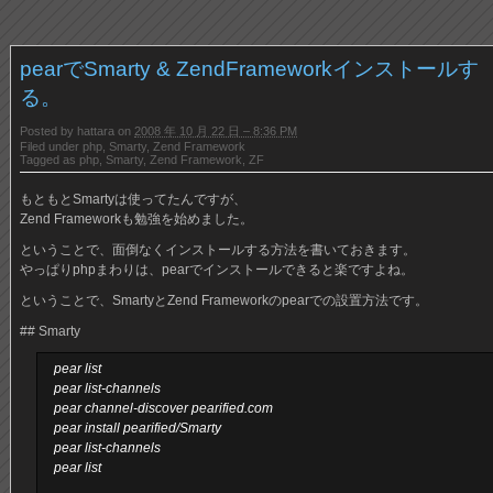
pearでSmarty & ZendFrameworkインストールす
る。
Posted by
hattara
on
2008 年 10 月 22 日 – 8:36 PM
Filed under
php
,
Smarty
,
Zend Framework
Tagged as
php
,
Smarty
,
Zend Framework
,
ZF
もともとSmartyは使ってたんですが、
Zend Frameworkも勉強を始めました。
ということで、面倒なくインストールする方法を書いておきます。
やっぱりphpまわりは、pearでインストールできると楽ですよね。
ということで、SmartyとZend Frameworkのpearでの設置方法です。
## Smarty
pear list
pear list-channels
pear channel-discover pearified.com
pear install pearified/Smarty
pear list-channels
pear list