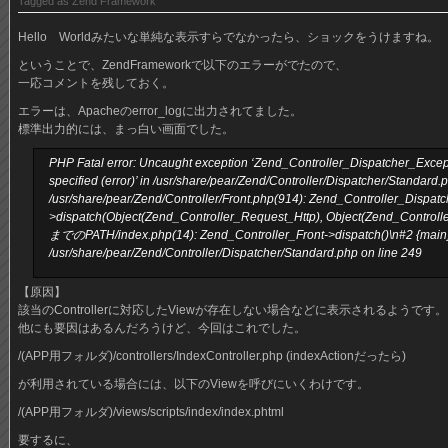
Tagged as
Zend Framework
Hello Worldみたいな単純な表示すらでなかったら、ショックをうけますね。
ということで、ZendFrameworkで以下のエラーがでたので、
一応コメントを残しておく。
エラーは、Apacheのerror_logに出力されてました。
標準出力的には、まっ白い画面でした。
PHP Fatal error: Uncaught exception ‘Zend_Controller_Dispatcher_Excepti
specified (error)’ in /usr/share/pear/Zend/Controller/Dispatcher/Standard
/usr/share/pear/Zend/Controller/Front.php(914): Zend_Controller_Dispat
>dispatch(Object(Zend_Controller_Request_Http), Object(Zend_Controll
までのPATH/index.php(14): Zend_Controller_Front->dispatch()\n#2 {main}
/usr/share/pear/Zend/Controller/Dispatcher/Standard.php on line 249
【原因】
該当のControllerに対応したViewが存在しない場合などに表示されるようです。
他にも要因はあるんだろうけど、今回はこれでした。
/(APP用フォルダ)/controllers/IndexController.php (indexActionだったら)
が利用されている場合には、以下のViewを呼びにいくわけです。
/(APP用フォルダ)/views/scripts/index/index.phtml
要するに、