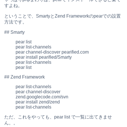
すよね。
ということで、SmartyとZend Frameworkのpearでの設置
方法です。
## Smarty
pear list
pear list-channels
pear channel-discover pearified.com
pear install pearified/Smarty
pear list-channels
pear list
## Zend Framework
pear list-channels
pear channel-discover
zend.googlecode.com/svn
pear install zend/zend
pear list-channels
ただ、これをやっても、pear list で一覧に出てきませ
ん。。