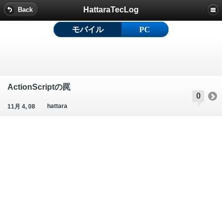
HattaraTecLog
Back
モバイル
PC
ActionScriptの罠
0
hattara
11月 4, 08