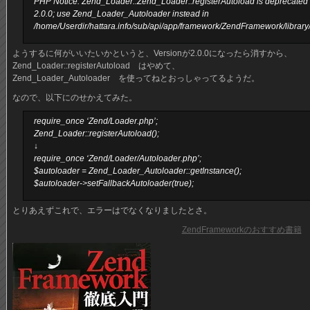
PHP Notice: Zend_Loader::Zend_Loader::registerAutoload is deprecated a
2.0.0; use Zend_Loader_Autoloader instead in
/home/Userdir/hattara.info/sub/api/app/framework/ZendFramework/library
ようするに何がいいたいかというと、Versionが2.0.0になったら消すから、
Zend_Loader::registerAutoload はやめて、
Zend_Loader_Autoloader を使ってねとおっしゃってるようだ。
なので、以下にのせかえてみた。
require_once ‘Zend/Loader.php’;
Zend_Loader::registerAutoload();
↓
require_once ‘Zend/Loader/Autoloader.php’;
$autoloader = Zend_Loader_Autoloader::getInstance();
$autoloader->setFallbackAutoloader(true);
とりあえずこれで、エラーはでなくなりましたとさ。
ZendFrameworkのおすすめ書籍