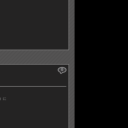
0
？）に