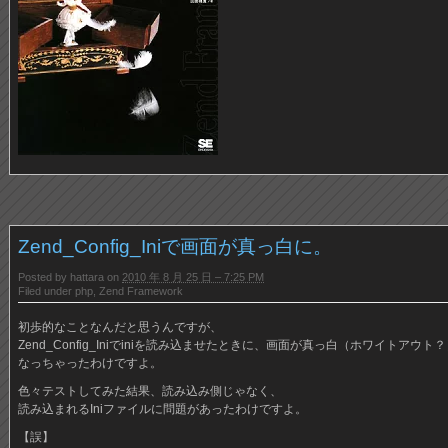
Zend_Config_Iniで画面が真っ白に。
Posted by
hattara
on
2010 年 8 月 25 日 – 7:25 PM
Filed under
php
,
Zend Framework
初歩的なことなんだと思うんですが、
Zend_Config_Iniでiniを読み込ませたときに、画面が真っ白（ホワイトアウト
なっちゃったわけですよ。
色々テストしてみた結果、読み込み側じゃなく、
読み込まれるIniファイルに問題があったわけですよ。
【誤】