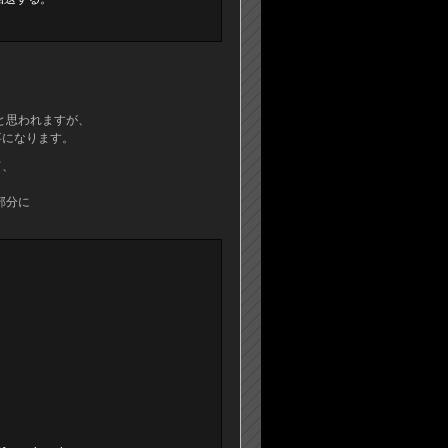
。
ると思われますが、
事になります。
て、
定部分に