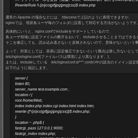
RewriteRule !\.(js|ico|gif|jpg|png|css)$ index.php
通常の Apache の場合などには、.htaccessで上記のように表現できますが、
nginxでは、現状各ユーザ毎のフォルダに設置して対応する方法がないようです
具体的にいうと、nginx.confでincludeをサポートしているので、
各ユーザ領域に設定ファイルの断片をおいて、includeさせることまではでき
そこを修正しても、読み込み直さないと反映されないので、意味がないという
よって、対策としては、容易に設定修正できないという難点は致し方ないとし
/etc/nginx/nginx.conf(ファイルパスは環境により異なります。)、
または、includeしている /etc/nginx/conf.d/***.confの中の該当のドメイン設
以下のように追記します。
server {
listen 80;
server_name test.example.com ;
location / {
root /home/Web;
index index.php index.cgi index.html index.htm;
rewrite ([^(js|ico|gif|jpg|png|css)])$ index.php;
}
location ~ .php$ {
fastcgi_pass 127.0.0.1:9000;
fastcgi_index index.php;