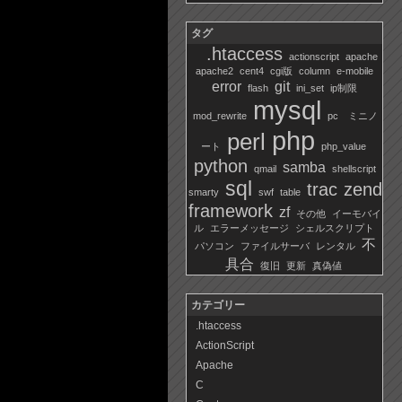
タグ
.htaccess
actionscript
apache
apache2
cent4
cgi版
column
e-mobile
error
git
flash
ini_set
ip制限
mysql
mod_rewrite
pc ミニノ
php
perl
ート
php_value
python
samba
qmail
shellscript
sql
trac
zend
smarty
swf
table
framework
zf
その他
イーモバイ
ル
エラーメッセージ
シェルスクリプト
不
パソコン
ファイルサーバ
レンタル
具合
復旧
更新
真偽値
カテゴリー
.htaccess
ActionScript
Apache
C