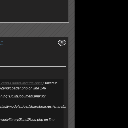
dに
0
n.Zend-Loader-include-once
]: failed to
y/Zend/Loader.php on line 146
pening ‘DOMDocument.php’ for
ault/models:.:/usr/share/pear:/usr/share/php’)
work/library/Zend/Feed.php on line