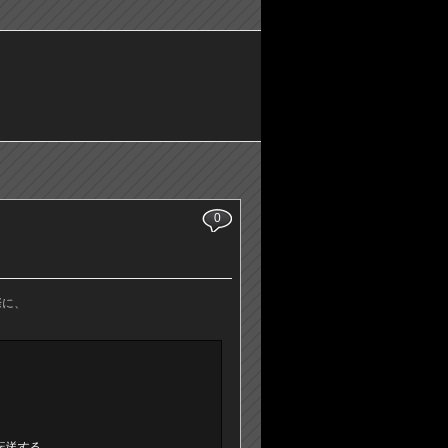
0
る際に、
に転送する。