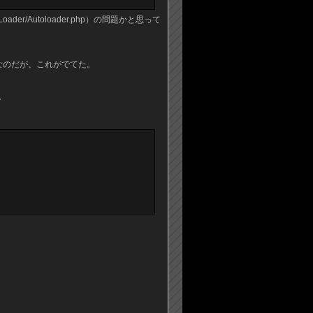
d/Loader/Autoloader.php）の問題かと思って
だけなのだが、これがでてた。
。