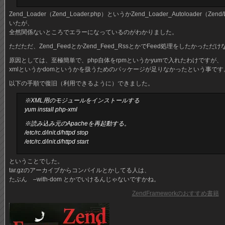
Zend_Loader（Zend_Loader.php）というかZend_Loader_Autoloader（Zen
いたが、
全然関係ないところでエラーになっているのがわかりました。
ただただ、Zend_FeedとかZend_Feed_RssとかでFeed処理をしたかった
原因としては、至極簡単で、php自体をrpmというかyumで入れたわけですが、
xmlというかdomというかを扱うためのパッケージが足りなかったという事です
以下の手順で復旧（利用できるように）できました。
※XML用のモジュールをインストールする
yum install php-xml
※読み込み元のApacheを再起動する。
/etc/rc.d/init.d/httpd stop
/etc/rc.d/init.d/httpd start
ということでした。
tar.gzのアーカイブからコンパイルとかしてる人は、
たぶん –with-dom とかでいけるんじゃないですかね。
ZendFrameworkのおすすめ書籍