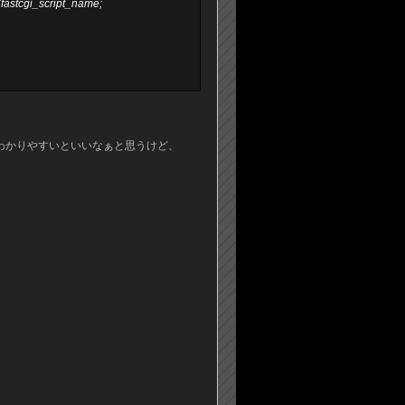
astcgi_script_name;
う少しわかりやすいといいなぁと思うけど、
。