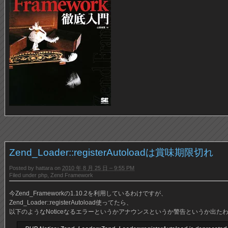
Zend_Loader::registerAutoloadは賞味期限切れ
Posted by
hattara
on
2010 年 8 月 25 日 – 9:55 PM
Filed under
php
,
Zend Framework
今Zend_Frameworkの1.10.2を利用しているわけですが、
Zend_Loader::registerAutoload使ってたら、
以下のようなNoticeなるエラーというかアナウンスというか警告というか出た