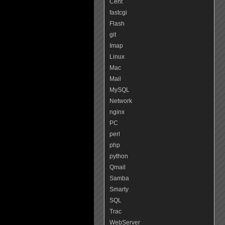
Cent
fastcgi
Flash
git
Imap
Linux
Mac
Mail
MySQL
Network
nginx
PC
perl
php
python
Qmail
Samba
Smarty
SQL
Trac
WebServer