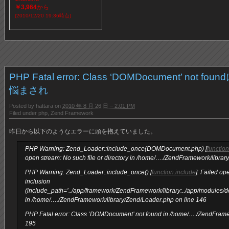
￥3,964
から
(2010/12/20 19:36時点)
PHP Fatal error: Class ‘DOMDocument’ not foun
悩まされ
Posted by
hattara
on
2010 年 8 月 26 日 – 2:01 PM
Filed under
php
,
Zend Framework
昨日から以下のようなエラーに頭を抱えていました。
PHP Warning: Zend_Loader::include_once(DOMDocument.php) [
functio
open stream: No such file or directory in /home/…./ZendFramework/librar
PHP Warning: Zend_Loader::include_once() [
function.include
]: Failed o
inclusion
(include_path=’../app/framework/ZendFramework/library:../app/modules/def
in /home/…./ZendFramework/library/Zend/Loader.php on line 146
PHP Fatal error: Class ‘DOMDocument’ not found in /home/…./ZendFrame
195