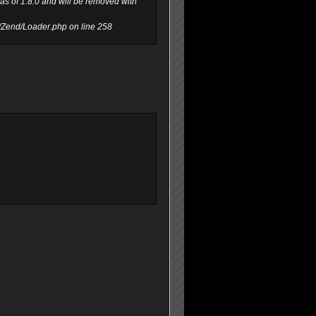
s of 1.8.0 and will be removed with
/Zend/Loader.php on line 258