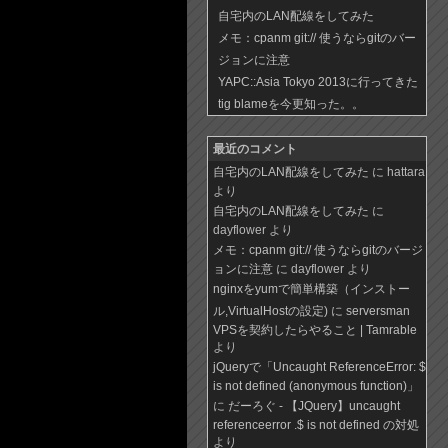
自宅内のLAN配線をしてみた
メモ：cpanm git:// 使うならgitのバー
ジョンに注意
YAPC::Asia Tokyo 2013に行ってきた
tig blameを今更知った。。
最近のコメント
自宅内のLAN配線をしてみた
に hattara
より
自宅内のLAN配線をしてみた
に
dayflower より
メモ：cpanm git:// 使うならgitのバージ
ョンに注意
に dayflower より
nginxをyumで簡単構築（インストー
ル,VirtualHostの設定)
に
serversman
VPSを契約したらやること | Tamrable
より
jQueryで「Uncaught ReferenceError: $
is not defined (anonymous function)」
に
だーろぐ - 【JQuery】uncaught
referenceerror .$ is not defined の対処
より