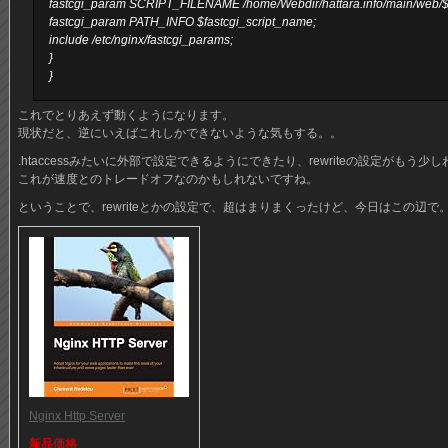
fastcgi_param SCRIPT_FILENAME /home/Webdir/hattara.info/main/web/$f
fastcgi_param PATH_INFO $fastcgi_script_name;
include /etc/nginx/fastcgi_params;
}
}
これでとりあえず動くようになります。
現状だと、逆にいえばこれしかできないような気もする。。
.htaccessみたいに外部で設定できるようにできたり、rewriteの設定がも
これが速度とのトレードオフなのかもしれないですね。
ということで、rewriteとかの設定で、超はまりまくったけど、今日はこの辺で
Nginx Http Server
新品価格