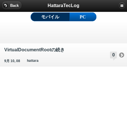
HattaraTecLog
Back
モバイル
PC
VirtualDocumentRootの続き
0
hattara
9月 10, 08