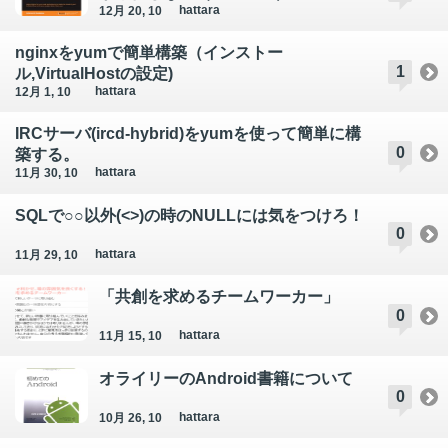
hattara
12月 20, 10
nginxをyumで簡単構築（インストー
1
ル,VirtualHostの設定)
hattara
12月 1, 10
IRCサーバ(ircd-hybrid)をyumを使って簡単に構
0
築する。
hattara
11月 30, 10
SQLで○○以外(<>)の時のNULLには気をつけろ！
0
hattara
11月 29, 10
「共創を求めるチームワーカー」
0
hattara
11月 15, 10
オライリーのAndroid書籍について
0
hattara
10月 26, 10