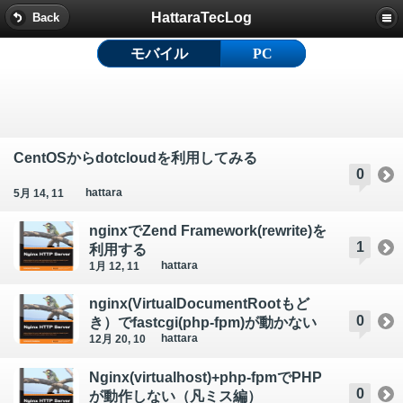
HattaraTecLog
Back
モバイル
PC
CentOSからdotcloudを利用してみる
0
hattara
5月 14, 11
nginxでZend Framework(rewrite)を
1
利用する
hattara
1月 12, 11
nginx(VirtualDocumentRootもど
0
き）でfastcgi(php-fpm)が動かない
hattara
12月 20, 10
Nginx(virtualhost)+php-fpmでPHP
0
が動作しない（凡ミス編）